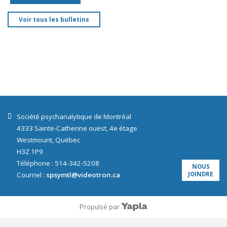
Voir tous les bulletins
Société psychanalytique de Montréal
4333 Sainte-Catherine ouest, 4e étage
Westmount, Québec
H3Z 1P9
Téléphone : 514-342-5208
NOUS
Courriel :
spsymtl@videotron.ca
JOINDRE
Propulsé par