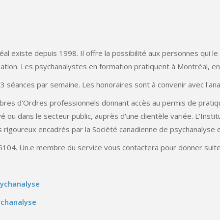
éal existe depuis 1998. Il offre la possibilité aux personnes qui
ation. Les psychanalystes en formation pratiquent à Montréal, en
 3 séances par semaine. Les honoraires sont à convenir avec l'ana
res d'Ordres professionnels donnant accès au permis de pratiqu
u dans le secteur public, auprès d'une clientèle variée. L'Instit
ds rigoureux encadrés par la Société canadienne de psychanalyse et
-5104
. Un.e membre du service vous contactera pour donner suit
psychanalyse
sychanalyse