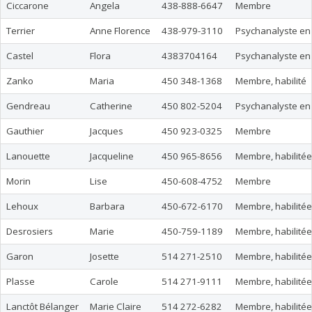
Ciccarone
Angela
438-888-6647
Membre
Terrier
Anne Florence
438-979-3110
Psychanalyste en
Castel
Flora
4383704164
Psychanalyste en
Zanko
Maria
450 348-1368
Membre, habilité
Gendreau
Catherine
450 802-5204
Psychanalyste en
Gauthier
Jacques
450 923-0325
Membre
Lanouette
Jacqueline
450 965-8656
Membre, habilitée
Morin
Lise
450-608-4752
Membre
Lehoux
Barbara
450-672-6170
Membre, habilitée
Desrosiers
Marie
450-759-1189
Membre, habilitée
Garon
Josette
514 271-2510
Membre, habilitée,
Plasse
Carole
514 271-9111
Membre, habilitée
Lanctôt Bélanger
Marie Claire
514 272-6282
Membre, habilitée