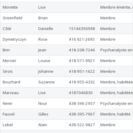
Monette
Lise
Membre émérite, di
Greenfield
Brian
Membre
Côté
Danielle
15144356998
Membre
Dymetryszyn
Rose
416 921-2695
Membre
Brin
Jean
418-208-7246
Psychanalyste en
Mercier
Louise
418-571-9921
Membre
Sirois
Johanne
418-951-1622
Membre
Bouchard
Suzanne
418-955-4332
Membre, habilitée,
Marceau
Lise
4187046830
Membre, habilitée,
Nemr
Nour
438-346-2957
Psychanalyste en
Fauvel
Gilles
438-395-7967
Membre, habilité
Lebel
Alain
438-522-9827
Membre