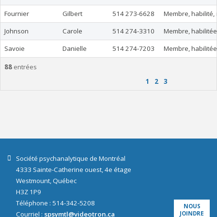
Fournier
Gilbert
514 273-6628
Membre, habilité, 
Johnson
Carole
514 274-3310
Membre, habilitée
Savoie
Danielle
514 274-7203
Membre, habilitée
88
entrées
1
2
3
Société psychanalytique de Montréal
4333 Sainte-Catherine ouest, 4e étage
Westmount, Québec
H3Z 1P9
Téléphone : 514-342-5208
NOUS
Courriel :
spsymtl@videotron.ca
JOINDRE