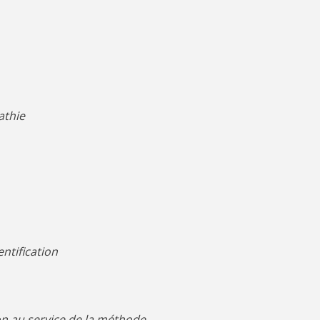
pathie
ntification
ion au service de la méthode